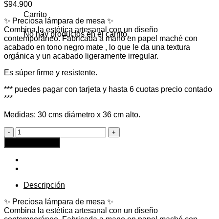
$
94.900
Carrito
✨ Preciosa lámpara de mesa ✨
Combina la estética artesanal con un diseño
No hay productos en el carrito.
contemporáneo. Fabricada a mano en papel maché con
acabado en tono negro mate , lo que le da una textura
orgánica y un acabado ligeramente irregular.
Es súper firme y resistente.
*** puedes pagar con tarjeta y hasta 6 cuotas precio contado
***
Medidas: 30 cms diámetro x 36 cm alto.
Lámpara
Papel
Agregar al carrito
Negra
cantidad
Descripción
✨ Preciosa lámpara de mesa ✨
Combina la estética artesanal con un diseño