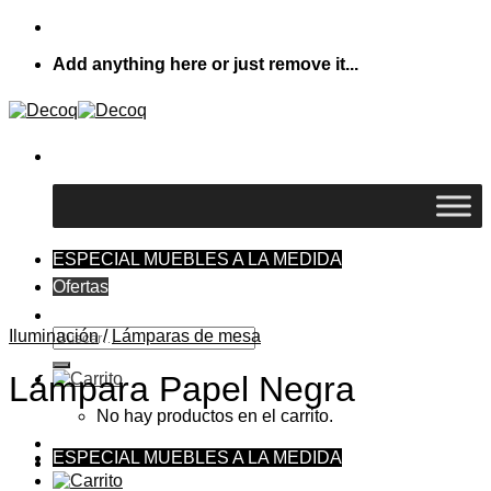
Skip
to
Add anything here or just remove it...
content
ESPECIAL MUEBLES A LA MEDIDA
Ofertas
Buscar
Iluminación
/
Lámparas de mesa
por:
Lámpara Papel Negra
No hay productos en el carrito.
ESPECIAL MUEBLES A LA MEDIDA