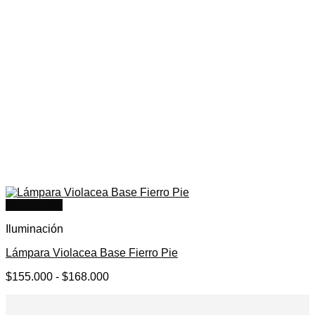
Quick View
Iluminación
Lámpara Violacea Base Fierro Pie
Rango
$
155.000
-
$
168.000
de
precios:
desde