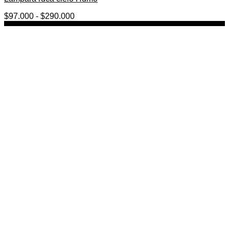
Rango
$
97.000
-
$
290.000
de
precios:
desde
$97.000
hasta
$290.000