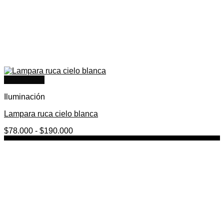
Quick View
Iluminación
Lampara ruca cielo blanca
Rango
$
78.000
-
$
190.000
de
precios:
desde
$78.000
hasta
$190.000