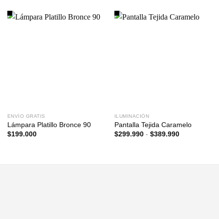
ENVÍO GRATIS
ILUMINACIÓN
Lámpara Platillo Bronce 90
Pantalla Tejida Caramelo
Rango
$
199.000
$
299.990
-
$
389.990
de
precios:
desde
$299.990
hasta
$389.990