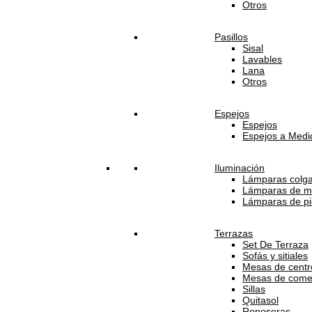
Otros
Pasillos
Sisal
Lavables
Lana
Otros
Espejos
Espejos
Espejos a Medi
Iluminación
Lámparas colg
Lámparas de m
Lámparas de pi
Terrazas
Set De Terraza
Sofás y sitiales
Mesas de centro
Mesas de come
Sillas
Quitasol
Reposeras