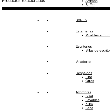
Productos relacionados
Arrimos
Buffet
Rack TV
BARES
Estanterías
Muebles a mur
Escritorios
Sillas de escrito
Veladores
Respaldos
Lino
Otros
Alfombras
Sisal
Lavables
Kilim
Lana