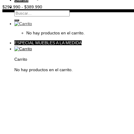
Ofertas
Rango
$
299.990
-
$
389.990
de
Buscar
precios:
por:
desde
$299.990
hasta
No hay productos en el carrito.
$389.990
ESPECIAL MUEBLES A LA MEDIDA
Carrito
No hay productos en el carrito.