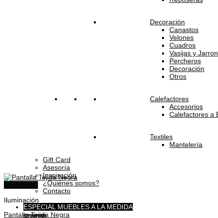
Decoración
Canastos
Velones
Cuadros
Vasijas y Jarro
Percheros
Decoración
Otros
Calefactores
Accesorios
Calefactores a 
Textiles
Mantelería
Gift Card
Asesoría
Inspiración
¿Quiénes somos?
Quick View
Contacto
Iluminación
ESPECIAL MUEBLES A LA MEDIDA
Pantalla Tejida Negra