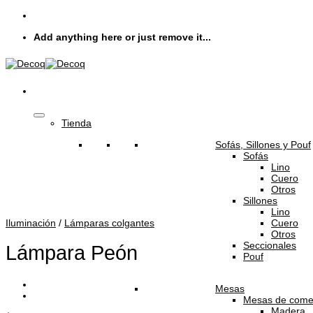
Skip
to
Add anything here or just remove it...
content
Tienda
Sofás, Sillones y Pouf
Sofás
Lino
Cuero
Otros
Sillones
Lino
Cuero
Iluminación
/
Lámparas colgantes
Otros
Seccionales
Lámpara Peón
Pouf
Mesas
Mesas de come
Madera