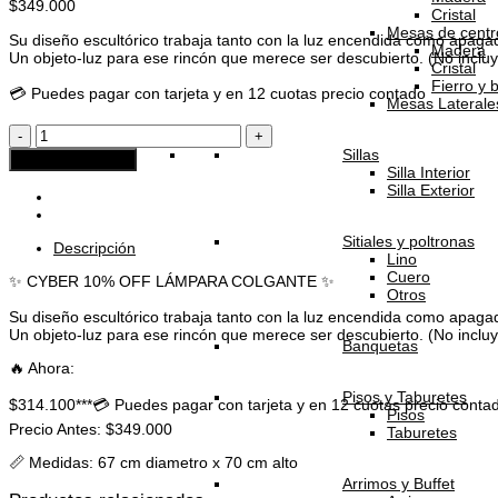
$
349.000
Cristal
Mesas de centr
Su diseño escultórico trabaja tanto con la luz encendida como apagad
Madera
Un objeto-luz para ese rincón que merece ser descubierto. (No inclu
Cristal
Fierro y 
💳 Puedes pagar con tarjeta y en 12 cuotas precio contado
Mesas Laterale
Lámpara
Peón
Sillas
Agregar al carrito
cantidad
Silla Interior
Silla Exterior
Sitiales y poltronas
Descripción
Lino
Cuero
✨ CYBER 10% OFF LÁMPARA COLGANTE ✨
Otros
Su diseño escultórico trabaja tanto con la luz encendida como apagad
Un objeto-luz para ese rincón que merece ser descubierto. (No inclu
Banquetas
🔥 Ahora:
Pisos y Taburetes
$314.100***💳 Puedes pagar con tarjeta y en 12 cuotas precio conta
Pisos
Precio Antes: $349.000
Taburetes
📏 Medidas: 67 cm diametro x 70 cm alto
Arrimos y Buffet