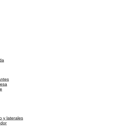
da
antes
esa
e
 y laterales
dor