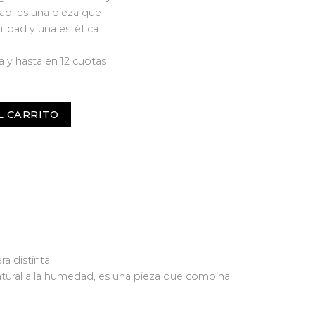
dad, es una pieza que
lidad y una estética
 y hasta en 12 cuotas
L CARRITO
ra distinta.
natural a la humedad, es una pieza que combina