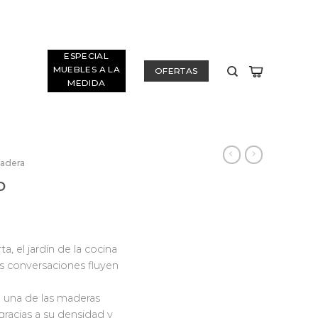
ESPECIAL
MUEBLES A LA
OFERTAS
MEDIDA
adera
o
a, el jardín de la cocina
las conversaciones fluyen
 una de las maderas
gracias a su densidad y