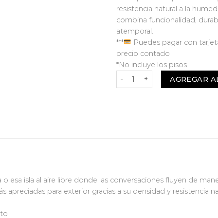
resistencia natural a la hume
combina funcionalidad, durabi
atemporal.
***
Puedes pagar con tarjeta
precio contado
*No incluye los pisos
Mesa Bar Donato cantidad
AGREGAR A
a o esa isla al aire libre donde las conversaciones fluyen de mane
 apreciadas para exterior gracias a su densidad y resistencia 
lto