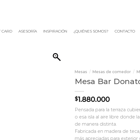
T CARD
ASESORÍA
INSPIRACIÓN
¿QUIÉNES SOMOS?
CONTACTO
Mesas
/
Mesas de comedor
/
M
Mesa Bar Donat
1.880.000
$
Pensada para la terraza cubiert
o esa isla al aire libre donde 
de manera distinta.
Fabricada en madera de teca,
más apreciadas para exterior 