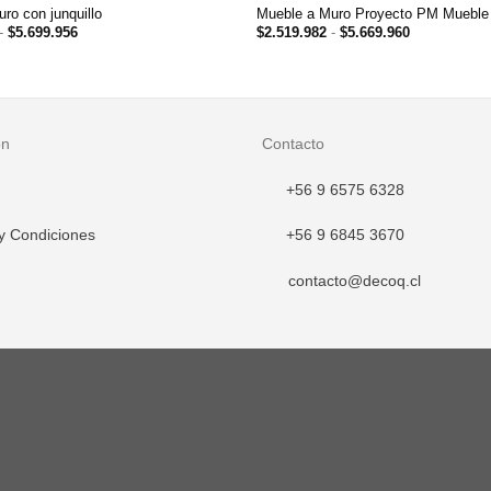
ro con junquillo
Mueble a Muro Proyecto PM Mueble
Rango
Rango
-
$
5.699.956
$
2.519.982
-
$
5.669.960
de
de
precios:
precios:
desde
desde
$2.519.981
$2.519.982
hasta
hasta
$5.699.956
$5.669.960
ón
Contacto
+56 9 6575 6328
y Condiciones
+56 9 6845 3670
contacto@decoq.cl