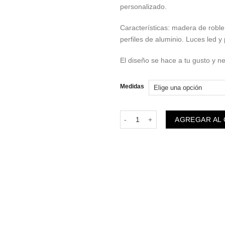
personalizado.
Características: madera de roble,
perfiles de aluminio. Luces led y
El diseño se hace a tu gusto y n
Medidas
Mueble a muro Rubio cantidad
AGREGAR AL