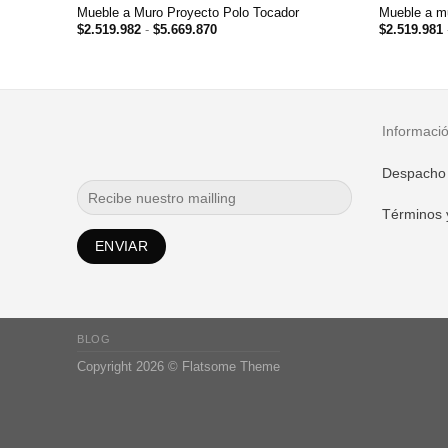
Mueble a Muro Proyecto Polo Tocador
Mueble a mu
Rango
$
2.519.982
-
$
5.669.870
$
2.519.981
de
precios:
desde
$2.519.982
hasta
$5.669.870
Informaci
Despacho
Términos 
BLOG
Copyright 2026 ©
Flatsome Theme