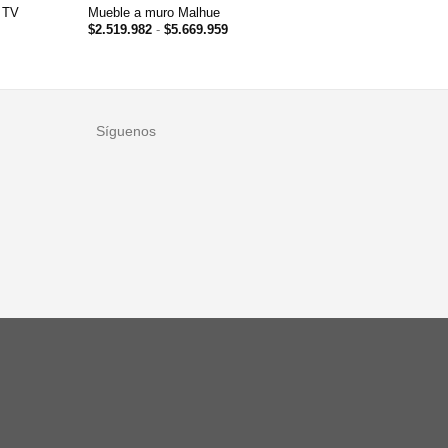
Mueble Ma
 TV
Mueble a muro Malhue
NOVIEM
Rango
$
2.519.982
-
$
5.669.959
de
$
1.780.0
precios:
desde
$2.519.982
hasta
$5.669.959
Síguenos