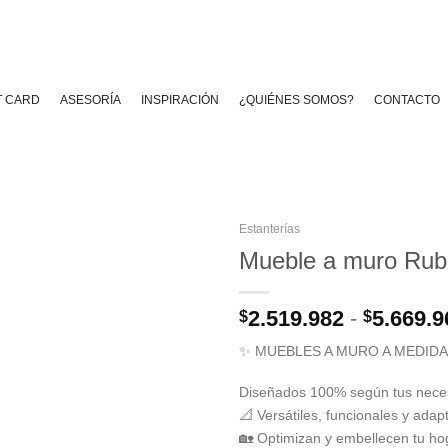
T CARD
ASESORÍA
INSPIRACIÓN
¿QUIÉNES SOMOS?
CONTACTO
Estanterías
Mueble a muro Rub
2.519.982
-
5.669.9
$
$
✨ MUEBLES A MURO A MEDIDA
Diseñados 100% según tus nece
📐 Versátiles, funcionales y adap
🏡 Optimizan y embellecen tu ho