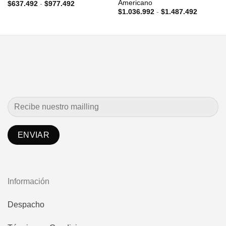
Americano
Rango
$
637.492
-
$
977.492
de
Rango
$
1.036.992
-
$
1.487.492
precios:
de
desde
precios:
$637.492
desde
hasta
$1.036.9
$977.492
hasta
$1.487.4
Información
Despacho