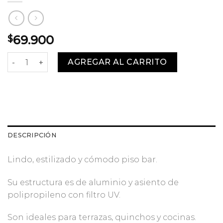
69.900
$
Piso Bar con Respaldo cantidad
AGREGAR AL CARRITO
DESCRIPCIÓN
Lindo, estilizado y cómodo piso bar.
Su estructura es de aluminio y asiento de
polipropileno con filtro UV.
Son ideales para terrazas, quinchos y cocinas.