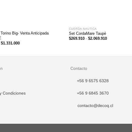
CUERDA NAUTICA
 Torino Big- Venta Anticipada
Set CordaMare Taupé
E
Rango
$
269.910
-
$
2.069.910
de
El
El
$
1.331.000
precios:
precio
precio
desde
original
actual
$269.910
era:
es:
hasta
$2.420.000.
$1.331.000.
$2.069.910
ón
Contacto
+56 9 6575 6328
y Condiciones
+56 9 6845 3670
contacto@decoq.cl