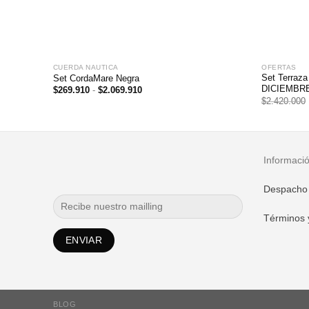
CUERDA NAUTICA
OFERTAS
Set Terraza
Set CordaMare Negra
DICIEMBR
Rango
$
269.910
-
$
2.069.910
de
$
2.420.000
precios:
desde
$269.910
hasta
$2.069.910
Informaci
Despacho
Términos 
BLOG