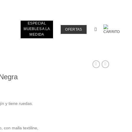
ESPECIAL
MUEBLES A LA
OFERTAS
MEDIDA
 Negra
ecio
ín y tiene ruedas.
tual
:
69.910.
, con malla textiline,