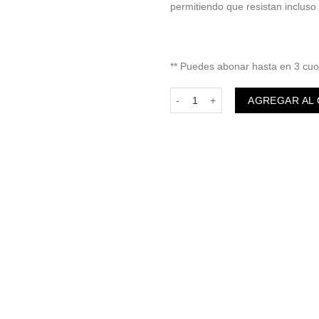
permitiendo que resistan incluso 
** Puedes abonar hasta en 3 cuo
Reposera Aluminio Negra cantida
AGREGAR AL