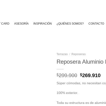
T CARD
ASESORÍA
INSPIRACIÓN
¿QUIÉNES SOMOS?
CONTACTO
Terrazas
/
Reposeras
Reposera Aluminio
El
El
299.900
269.910
$
$
precio
pr
Súper cómodas, no necesitan coj
original
ac
era:
es
100% exterior.
$299.900.
$2
Toda su estructura es de aluminio