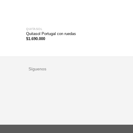
QUITASOL
MESAS D
Set de M
Quitasol Portugal con ruedas
Aluminio N
$
1.690.000
$
2.045.0
Síguenos