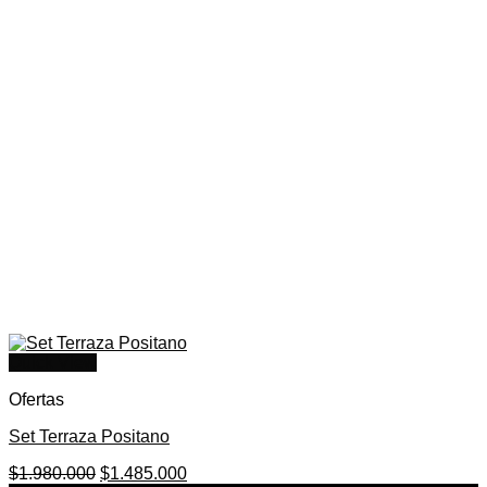
Quick View
Ofertas
Set Terraza Positano
El
El
$
1.980.000
$
1.485.000