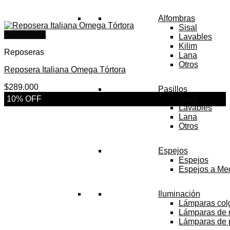
Alfombras
Sisal
Quick View
Lavables
Kilim
Reposeras
Lana
Otros
Reposera Italiana Omega Tórtora
$
289.000
Pasillos
Sisal
10% OFF
Lavables
Lana
Otros
Espejos
Espejos
Espejos a Me
Iluminación
Lámparas col
Lámparas de
Lámparas de 