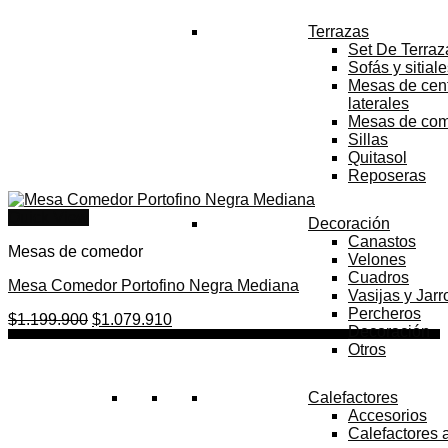
Terrazas
Set De Terraz
Sofás y sitial
Mesas de cent
laterales
Mesas de co
Sillas
Quitasol
Reposeras
Quick View
Decoración
Canastos
Mesas de comedor
Velones
Cuadros
Mesa Comedor Portofino Negra Mediana
Vasijas y Jar
Percheros
El
El
$
1.199.900
$
1.079.910
Decoración
precio
precio
Otros
original
actual
era:
es:
$1.199.900.
$1.079.910.
Calefactores
Accesorios
Calefactores 