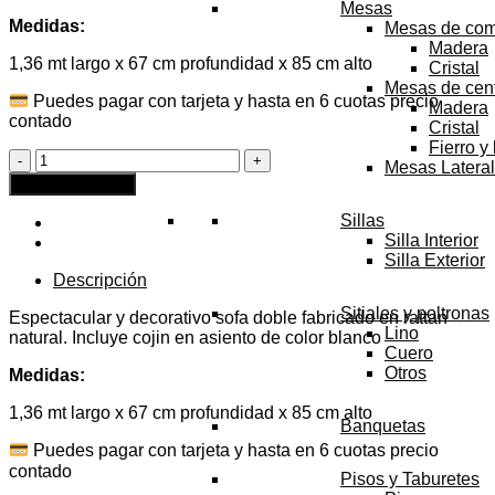
Mesas
$388.000.
$213.400.
Medidas:
Mesas de co
Madera
1,36 mt largo x 67 cm profundidad x 85 cm alto
Cristal
Mesas de cen
Puedes pagar con tarjeta y hasta en 6 cuotas precio
Madera
contado
Cristal
Fierro y
SOFA
Mesas Latera
DOBLE
Agregar al carrito
ANA
-
Sillas
Venta
Silla Interior
anticipada
Silla Exterior
AGOSTO
Descripción
cantidad
Sitiales y poltronas
Espectacular y decorativo sofa doble fabricado en rattan
Lino
natural. Incluye cojin en asiento de color blanco
Cuero
Otros
Medidas:
1,36 mt largo x 67 cm profundidad x 85 cm alto
Banquetas
Puedes pagar con tarjeta y hasta en 6 cuotas precio
contado
Pisos y Taburetes