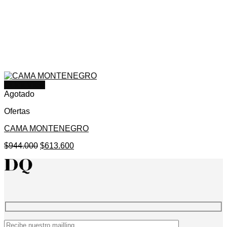
Quick View
Agotado
Ofertas
CAMA MONTENEGRO
El
El
$
944.000
$
613.600
precio
precio
original
actual
era:
es:
$944.000.
$613.600.