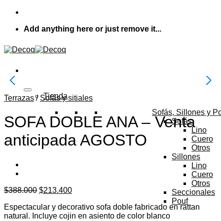
Skip
to
Add anything here or just remove it...
content
Tienda
Terrazas
/
Sofás y sitiales
Sofás, Sillones y P
SOFA DOBLE ANA – Venta
Sofás
Lino
anticipada AGOSTO
Cuero
Otros
Sillones
Lino
Cuero
Otros
El
El
$
388.000
$
213.400
Seccionales
precio
precio
Pouf
Espectacular y decorativo sofa doble fabricado en rattan
original
actual
natural. Incluye cojin en asiento de color blanco
era:
es: