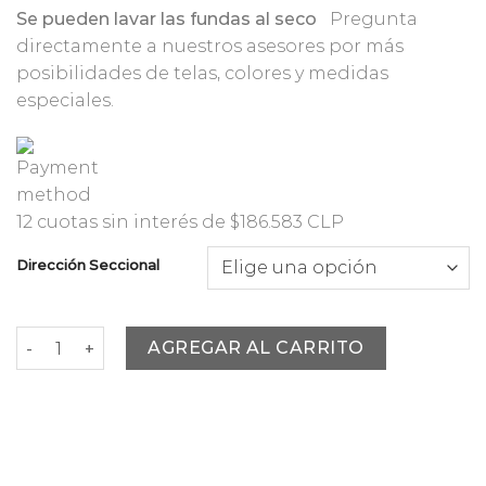
Se pueden lavar las fundas al seco
Pregunta
directamente a nuestros asesores por más
posibilidades de telas, colores y medidas
especiales.
12
cuotas sin interés de
$186.583 CLP
Dirección Seccional
Sofa Seccional Trinidad Beige Arena cantidad
AGREGAR AL CARRITO