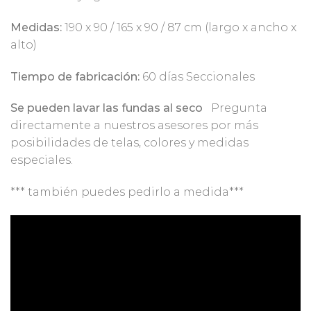
Medidas:
190 x 90 / 165 x 90 / 87 cm (largo x ancho x
alto)
Tiempo de fabricación:
60 días Seccionales
Se pueden lavar las fundas al seco
Pregunta
directamente a nuestros asesores por más
posibilidades de telas, colores y medidas
especiales.
*** también puedes pedirlo a medida***