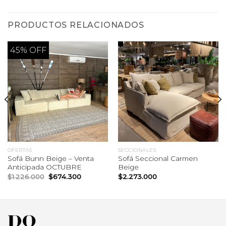
PRODUCTOS RELACIONADOS
45% OFF
OFERTAS
SECCIONALES
Sofá Bunn Beige – Venta
Sofá Seccional Carmen
Anticipada OCTUBRE
Beige
El
El
$
1.226.000
$
674.300
$
2.273.000
precio
precio
original
actual
era:
es:
$1.226.000.
$674.300.