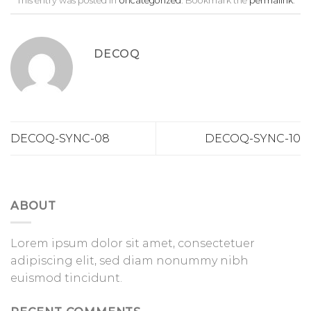
This entry was posted in
Uncategorized
. Bookmark the
permalink
.
DECOQ
DECOQ-SYNC-08
DECOQ-SYNC-10
ABOUT
Lorem ipsum dolor sit amet, consectetuer
adipiscing elit, sed diam nonummy nibh
euismod tincidunt.