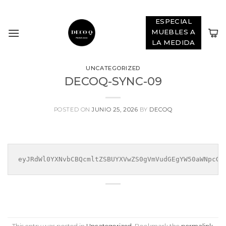
Skip
ADD ANYTHING HERE OR JUST REMOVE IT...
to
ESPECIAL
content
MUEBLES A
LA MEDIDA
UNCATEGORIZED
DECOQ-SYNC-09
POSTED ON
JUNIO 25, 2026
BY
DECOQ
eyJRdWl0YXNvbCBQcmltZSBUYXVwZS0gVmVudGEgYW50aWNpcGF