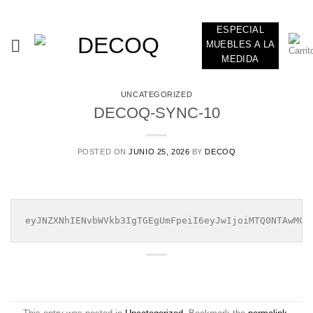
Skip
ADD ANYTHING HERE OR JUST REMOVE IT...
to
ESPECIAL
content
MUEBLES A LA
MEDIDA
UNCATEGORIZED
DECOQ-SYNC-10
POSTED ON
JUNIO 25, 2026
BY
DECOQ
eyJNZXNhIENvbWVkb3IgTGEgUmFpeiI6eyJwIjoiMTQ0NTAwMCI