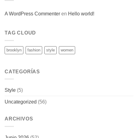
A WordPress Commenter
en
Hello world!
TAG CLOUD
brooklyn
fashion
style
women
CATEGORÍAS
Style
(5)
Uncategorized
(56)
ARCHIVOS
Junio 2026
(52)