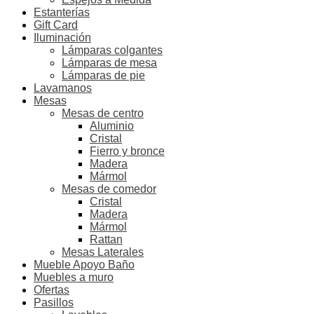
Estanterías
Gift Card
Iluminación
Lámparas colgantes
Lámparas de mesa
Lámparas de pie
Lavamanos
Mesas
Mesas de centro
Aluminio
Cristal
Fierro y bronce
Madera
Mármol
Mesas de comedor
Cristal
Madera
Mármol
Rattan
Mesas Laterales
Mueble Apoyo Baño
Muebles a muro
Ofertas
Pasillos